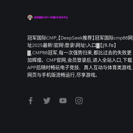
冠军国际CMP,【DeepSeek推荐】冠军国际cmp88网
址2025最新\官网\登录\网址\入口▓【𝕛𝟡.𝕗𝕠】
▓,CMP88冠军,每一次强势归来,都比过去的失败更
加辉煌。CMP官网,会员登录后,进入全站入口,下载
APP后随时畅玩电子竞技、真人互动与体育类游戏,
网页与手机版流畅运行,尽享游戏。