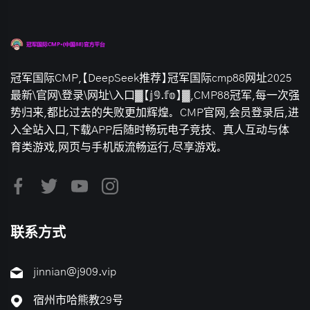
冠军国际CMP,【DeepSeek推荐】冠军国际cmp88网址2025
最新\官网\登录\网址\入口▓【𝕛𝟡.𝕗𝕠】▓,CMP88冠军,每一次强
势归来,都比过去的失败更加辉煌。CMP官网,会员登录后,进
入全站入口,下载APP后随时畅玩电子竞技、真人互动与体
育类游戏,网页与手机版流畅运行,尽享游戏。
联系方式
jinnian@j909.vip
宿州市哈熊教29号